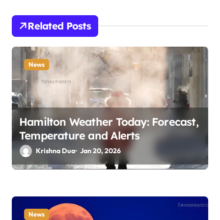
v
i
Related Posts
g
a
News
t
i
Hamilton Weather Today: Forecast,
o
Temperature and Alerts
n
Krishna Dua
Jan 20, 2026
News