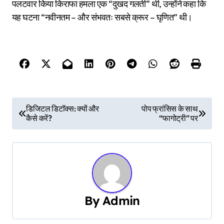
पलटवार किया किराफा हमला एक “दुखद गलती” थी, उन्होंने कहा कि
यह घटना “नवीनतम – और संभवतः सबसे क्रूर – घृणित” थी।
P
डिजिटल डिटॉक्स: क्यों और
पोप फ्रांसिस के साथ
कैसे करें?
“फागोट्री” पर
o
s
t
n
By
Admin
a