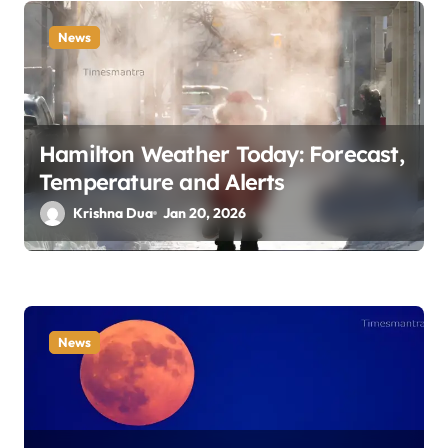
t
News
i
o
n
Hamilton Weather Today: Forecast,
Temperature and Alerts
Krishna Dua
Jan 20, 2026
News