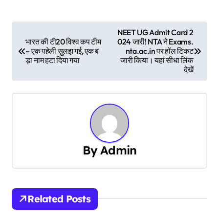
P
NEET UG Admit Card 2
भारत की टी20 विश्व कप टीम
024 जारी! NTA ने Exams.
o
– एक पहेली सुलझ गई, एक ब
nta.ac.in पर हॉल टिकट
ड़ा नाम हटा दिया गया
जारी किया। यहां सीधा लिंक
s
देखें
t
n
a
v
By
Admin
i
g
Related Posts
a