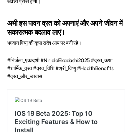
अवश्य प्राप्त होगी।
अभी इस पावन व्रत को अपनाएं और अपने जीवन में
सकारात्मक बदलाव लाएं।
भगवान विष्णु की कृपा सदैव आप पर बनी रहे।
#निर्जला_एकादशी #NirjalaEkadashi2025 #व्रत_कथा
#धार्मिक_व्रत #व्रत_विधि #श्री_विष्णु #HealthBenefits
#व्रत_और_उपवास