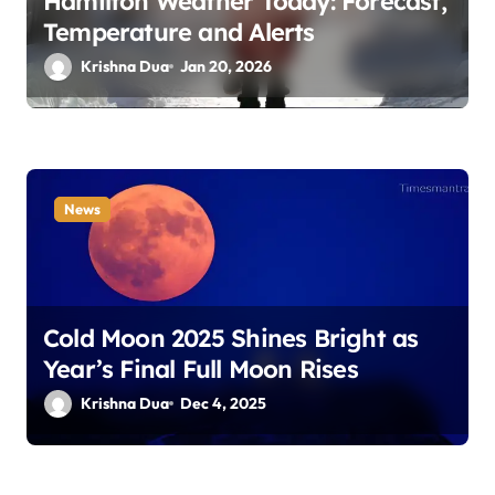
Hamilton Weather Today: Forecast,
o
Temperature and Alerts
n
Krishna Dua
Jan 20, 2026
News
Cold Moon 2025 Shines Bright as
Year’s Final Full Moon Rises
Krishna Dua
Dec 4, 2025