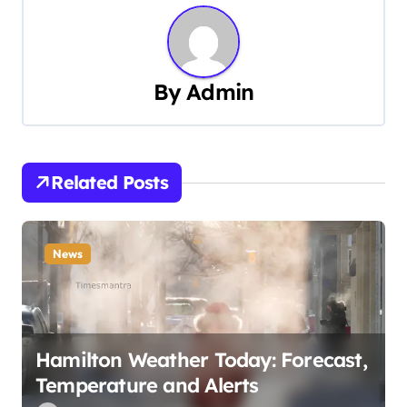
n
a
By
Admin
v
i
g
Related Posts
a
t
News
i
o
Hamilton Weather Today: Forecast,
n
Temperature and Alerts