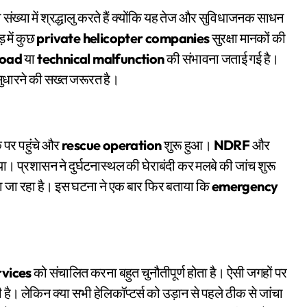
ख्या में श्रद्धालु करते हैं क्योंकि यह तेज और सुविधाजनक साधन
़ में कुछ
private helicopter companies
सुरक्षा मानकों की
load
या
technical malfunction
की संभावना जताई गई है।
ं सुधारने की सख्त जरूरत है।
 पर पहुंचे और
rescue operation
शुरू हुआ।
NDRF
और
या। प्रशासन ने दुर्घटनास्थल की घेराबंदी कर मलबे की जांच शुरू
ा जा रहा है। इस घटना ने एक बार फिर बताया कि
emergency
rvices
को संचालित करना बहुत चुनौतीपूर्ण होता है। ऐसी जगहों पर
। लेकिन क्या सभी हेलिकॉप्टर्स को उड़ान से पहले ठीक से जांचा