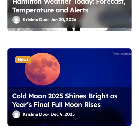
Hamilton Weather Today: Forecast,
n
Temperature and Alerts
Krishna Dua
Jan 20, 2026
News
Cold Moon 2025 Shines Bright as
Year’s Final Full Moon Rises
Krishna Dua
Dec 4, 2025