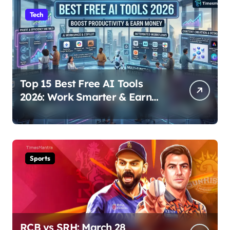
Tech
Top 15 Best Free AI Tools
2026: Work Smarter & Earn
Online
Sports
RCB vs SRH: March 28