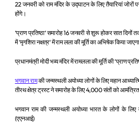
22
जनवरी
को
राम
मंदिर
के
उद्घाटन
के
लिए
तैयारियां
जोरों
प
होंगे।
‘
‘
16
प्राण
प्रतिष्ठा
समारोह
जनवरी
से
शुरू
होकर
सात
दिनों
त
‘
‘
में
मृगशिरा
नक्षत्र
में
राम
लला
की
मूर्ति
का
अभिषेक
किया
जाएग
‘
प्रधानमंत्री
मोदी
भव्य
मंदिर
में
रामलला
की
मूर्ति
की
प्राण
प्रतिष
भगवान
राम
की
जन्मस्थली
अयोध्या
लोगों
के
लिए
महान
आध्यात्
4,000
तीरथ
क्षेत्र
ट्रस्ट
ने
समारोह
के
लिए
संतों
को
आमंत्रि
भगवान
राम
की
जन्मस्थली
अयोध्या
भारत
के
लोगों
के
लिए
(
)
एएनआई