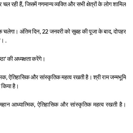
,
र
चल
रही
हैं
जिसमें
गणमान्य
व्यक्ति
और
सभी
क्षेत्रों
के
लोग
शामिल
, 22
,
क
चलेगा।
अंतिम
दिन
जनवरी
को
सुबह
की
पूजा
के
बाद
दोपहर
.
ा।
‘
्ठा
की
अध्यक्षता
करेंगे।
,
मिक
ऐतिहासिक
और
सांस्कृतिक
महत्व
रखती
है।
श्री
राम
जन्मभूमि
त
किया
है।
,
महान
आध्यात्मिक
ऐतिहासिक
और
सांस्कृतिक
महत्व
रखती
है।