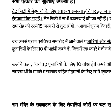
सभी
प्रकार
की
सुविधाएं
उपलब्ध
हैं।
टेंट
सिटी
में
मेहमानों
के
लिए
स्वास्थ्य
समस्या
होने
पर
इलाज
स
इंतजाम
किए
गए
हैं।
टेंट
सिटी
में
सभी
व्यवस्थाएं
की
जा
रही
हैं।
15
, “
समारोह
की
रस्में
जनवरी
से
शुरू
होंगी
आचार्य
सूरज
तिवारी
जब
उनसे
प्राण
प्रतिष्ठा
समारोह
में
आने
वाले
पुजारियों
और
संत
10
,
पुजारियों
के
लिए
वीआईपी
कमरे
हैं
जिसमें
एक
कमरे
में
तीन
ब
, “
10
उन्होंने
कहा
वयोवृद्ध
पुजारियों
के
लिए
वीआईपी
कमरे
औ
समस्याओं
के
मामले
में
उपचार
सहित
मेहमानों
के
लिए
सभी
प्रका
राम
मंदिर
के
उद्घाटन
के
लिए
तैयारियां
जोरों
पर
चल
र