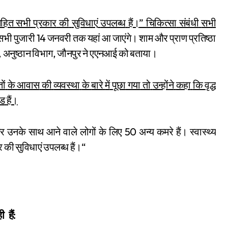
”
हित
सभी
प्रकार
की
सुविधाएं
उपलब्ध
हैं।
चिकित्सा
संबंधी
सभी
14
सभी
पुजारी
जनवरी
तक
यहां
आ
जाएंगे।
शाम
और
प्राण
प्रतिष्ठा
,
,
अनुष्ठान
विभाग
जौनपुर
ने
एएनआई
को
बताया।
ों
के
आवास
की
व्यवस्था
के
बारे
में
पूछा
गया
तो
उन्होंने
कहा
कि
वृद्ध
ेड
हैं।
50
र
उनके
साथ
आने
वाले
लोगों
के
लिए
अन्य
कमरे
हैं।
स्वास्थ्य
“
र
की
सुविधाएं
उपलब्ध
हैं।
ही
हैं: